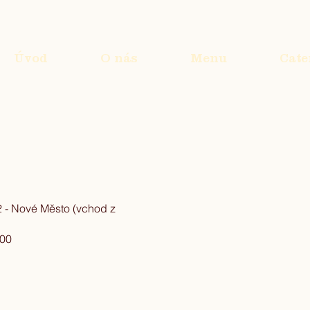
Úvod
O nás
Menu
Cate
 - Nové Město (vchod z
:00