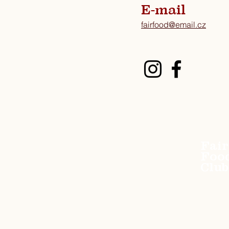
E-mail
fairfood@email.cz
Fair
Foo
Club