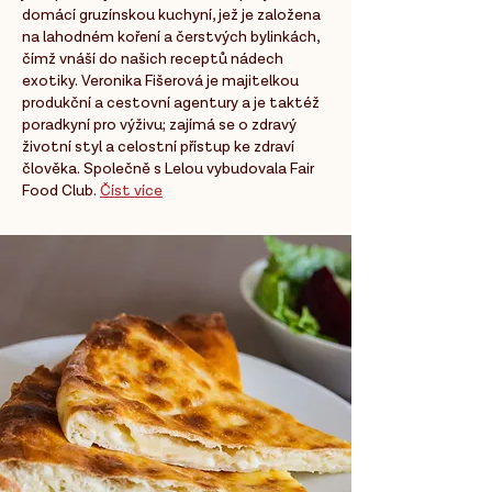
domácí gruzínskou kuchyní, jež je založena
na lahodném koření a čerstvých bylinkách,
čímž vnáší do našich receptů nádech
exotiky. Veronika Fišerová je majitelkou
produkční a cestovní agentury a je taktéž
poradkyní pro výživu; zajímá se o zdravý
životní styl a celostní přístup ke zdraví
člověka. Společně s Lelou vybudovala Fair
Food Club.
Číst více