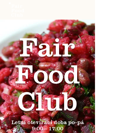
Fair
Food
Club
Fair
Food
Club
Letní otevírací doba po–pá
9:00 – 17:00