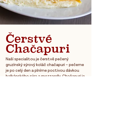
Čerstvé
Chačapuri
Naší specialitou je čerstvě pečený
gruzínský sýrový koláč chačapuri – pečeme
je po celý den a plníme poctivou dávkou
balkánského sýra a mozzarelly. Chačapuri je
sváteční záležitostí, která nesmí chybět
na žádném stole v Gruzii.
​Více z našeho menu
Prague’s foodie scene is